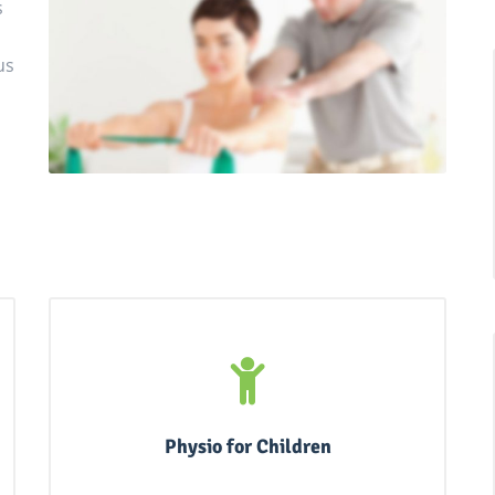
s
us
Physio for Children