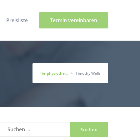
Preisliste
Termin vereinbaren
Tierphysiotherapie Staßfurt
Timothy Wells
>
Suchen
nach: